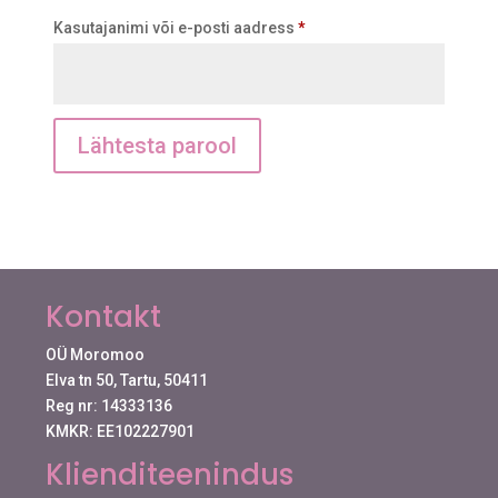
Nõutud
Kasutajanimi või e-posti aadress
*
Lähtesta parool
Kontakt
OÜ Moromoo
Elva tn 50, Tartu, 50411
Reg nr: 14333136
KMKR: EE102227901
Klienditeenindus