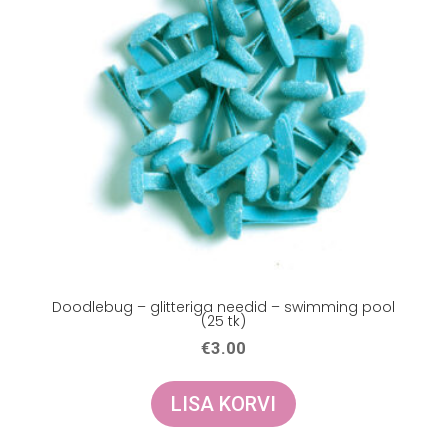
Doodlebug – glitteriga needid – swimming pool
(25 tk)
€
3.00
LISA KORVI