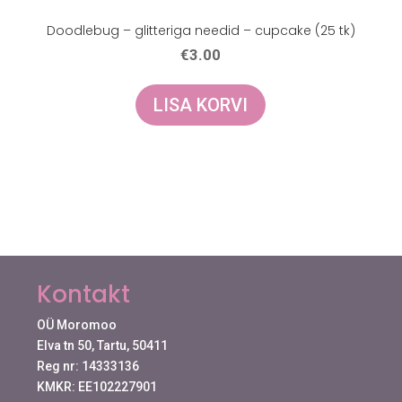
Doodlebug – glitteriga needid – cupcake (25 tk)
€
3.00
LISA KORVI
Kontakt
OÜ Moromoo
Elva tn 50, Tartu, 50411
Reg nr: 14333136
KMKR: EE102227901