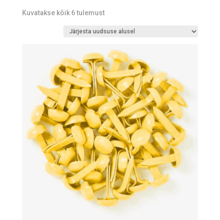
Sorted
Kuvatakse kõik 6 tulemust
by
latest