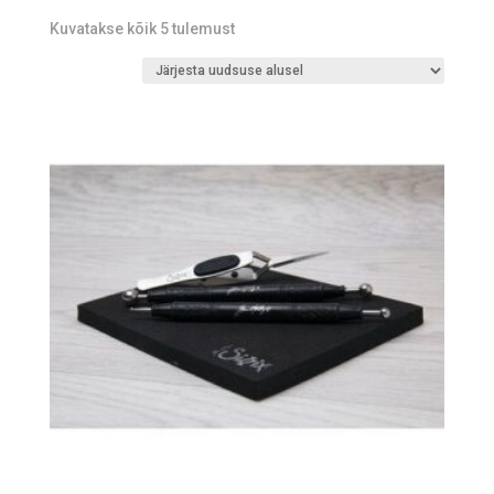
Sorted
Kuvatakse kõik 5 tulemust
by
latest