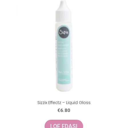
Sizzix Effectz – Liquid Gloss
€
6.80
LOE EDASI