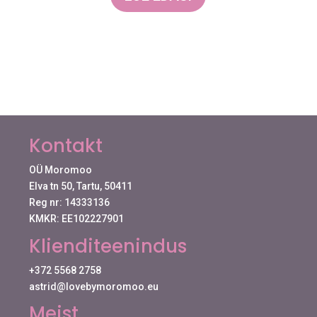
Kontakt
OÜ Moromoo
Elva tn 50, Tartu, 50411
Reg nr: 14333136
KMKR: EE102227901
Klienditeenindus
+372 5568 2758
astrid@lovebymoromoo.eu
Meist