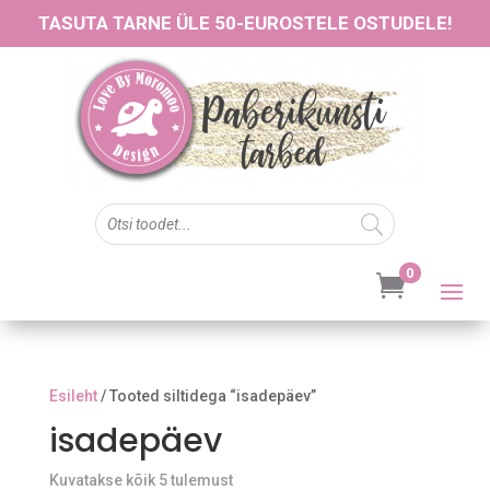
TASUTA TARNE ÜLE 50-EUROSTELE OSTUDELE!
0

Esileht
/ Tooted siltidega “isadepäev”
isadepäev
Sorted
Kuvatakse kõik 5 tulemust