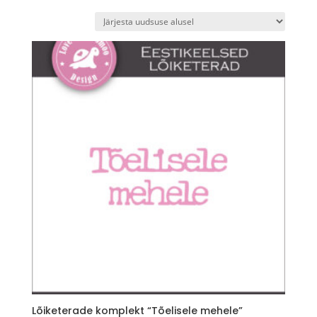
by
latest
Lõiketerade komplekt “Tõelisele mehele”