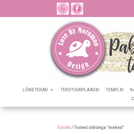
LÕIKETERAD
TEKSTUURPLAADID
TEMPLID
K
C
Esileht
/ Tooted siltidega “mehed”