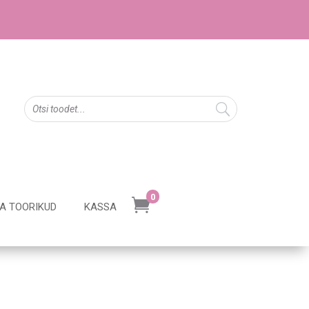
0

JA TOORIKUD
KASSA