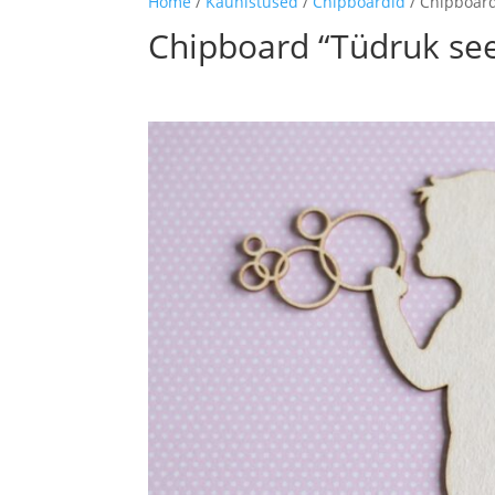
Home
/
Kaunistused
/
Chipboardid
/ Chipboard
Chipboard “Tüdruk se