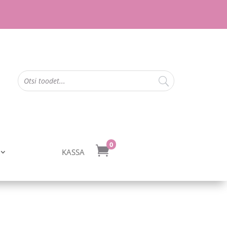
0

KASSA