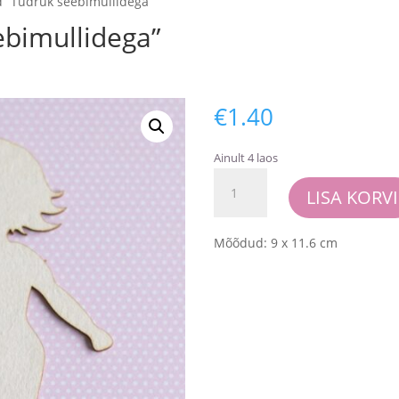
 “Tüdruk seebimullidega”
ebimullidega”
€
1.40
Ainult 4 laos
Chipboard
LISA KORVI
"Tüdruk
seebimullidega"
kogus
Mõõdud: 9 x 11.6 cm