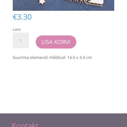
€
3.30
Laos
Chipboardide
LISA KORVI
komplekt
"Jõulusaanid"
kogus
Suurima elemendi mõõdud: 14.0 x 3.4 cm
Kontakt