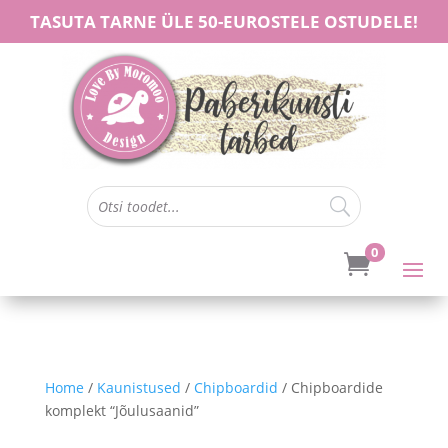
TASUTA TARNE ÜLE 50-EUROSTELE OSTUDELE!
0

Home
/
Kaunistused
/
Chipboardid
/ Chipboardide
komplekt “Jõulusaanid”