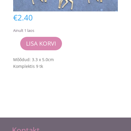
€
2.40
Ainult 1 laos
LISA KORVI
Chipboardide
komplekt
kitsed
Mõõdud: 3.3 x 5.0cm
kogus
Komplektis 9 tk
Kontakt