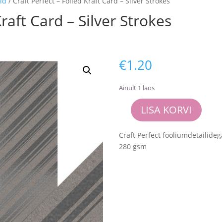
id
/ Craft Perfect – Foiled Kraft Card – Silver Strokes
Kraft Card – Silver Strokes
€
1.20
Ainult 1 laos
LISA KORVI
Craft
Perfect
Craft Perfect fooliumdetailideg
-
280 gsm
Foiled
Kraft
Card
-
Silver
Strokes
kogus