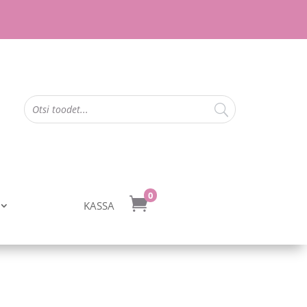
0

KASSA