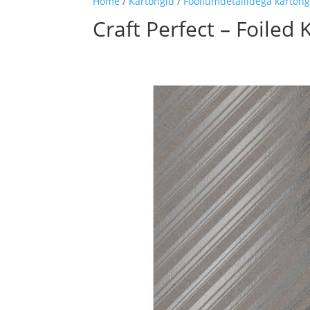
Home
/
Kartongid
/
Fooliumdetailidega kartong
Craft Perfect – Foiled 