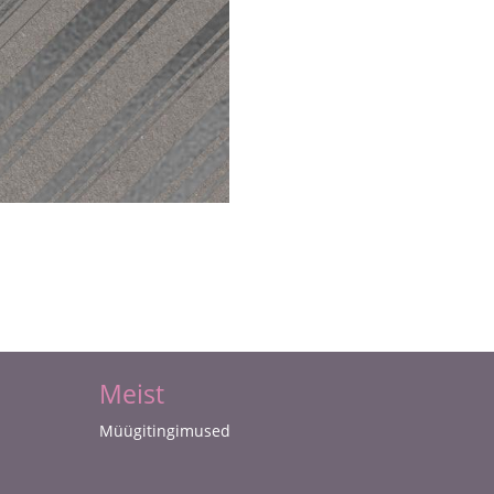
Meist
Müügitingimused