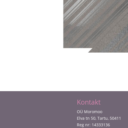
Kontakt
OÜ Moromoo
Elva tn 50, Tartu, 50411
Reg nr: 14333136