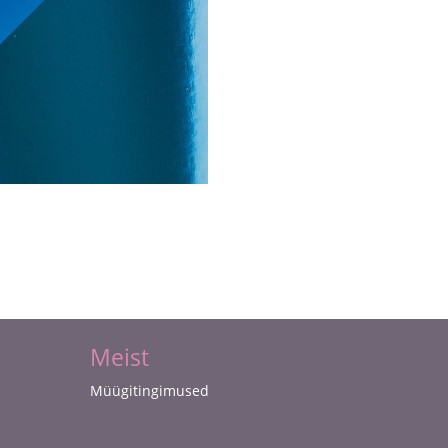
Meist
Müügitingimused