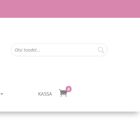
0

KASSA