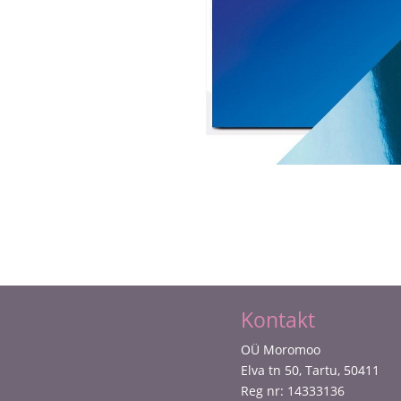
Kontakt
OÜ Moromoo
Elva tn 50, Tartu, 50411
Reg nr: 14333136