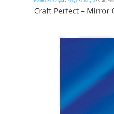
Home
/
Kartongid
/
Peegelkartongid
/ Craft Per
Craft Perfect – Mirror