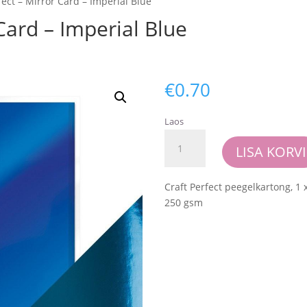
fect – Mirror Card – Imperial Blue
 Card – Imperial Blue
€
0.70
Laos
Craft
LISA KORVI
Perfect
-
Mirror
Craft Perfect peegelkartong, 1 
Card
250 gsm
-
Imperial
Blue
kogus