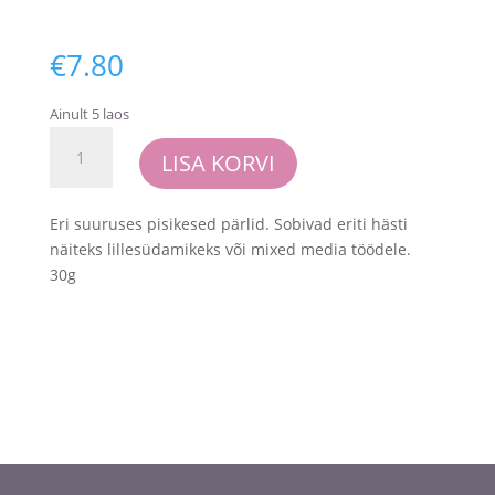
€
7.80
Ainult 5 laos
Dress
LISA KORVI
My
Craft
-
Eri suuruses pisikesed pärlid. Sobivad eriti hästi
Flower
näiteks lillesüdamikeks või mixed media töödele.
Pearls
30g
-
Golden
kogus