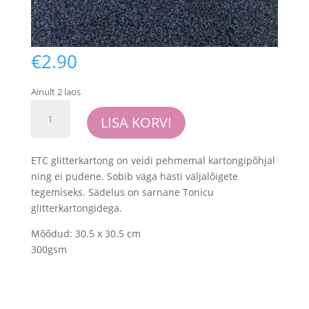
€
2.90
Ainult 2 laos
Glitterkartong
LISA KORVI
-
ETC
-
ETC glitterkartong on veidi pehmemal kartongipõhjal
Black
ning ei pudene. Sobib väga hästi väljalõigete
(1
tegemiseks. Sädelus on sarnane Tonicu
leht
glitterkartongidega.
30.5x30.5
Mõõdud: 30.5 x 30.5 cm
cm
300gsm
mõõdus)
kogus