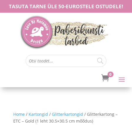
TASUTA TARNE ÜLE 50-EUROSTELE OSTUDELE!
0

Home
/
Kartongid
/
Glitterkartongid
/ Glitterkartong –
ETC – Gold (1 leht 30.5×30.5 cm mõõdus)