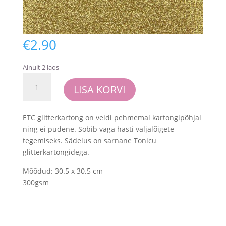
€
2.90
Ainult 2 laos
Glitterkartong
LISA KORVI
-
ETC
-
ETC glitterkartong on veidi pehmemal kartongipõhjal
Gold
ning ei pudene. Sobib väga hästi väljalõigete
(1
tegemiseks. Sädelus on sarnane Tonicu
leht
glitterkartongidega.
30.5x30.5
Mõõdud: 30.5 x 30.5 cm
cm
300gsm
mõõdus)
kogus