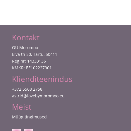
Kontakt
OÜ Moromoo
Elva tn 50, Tartu, 50411
Reg nr: 14333136
KMKR: EE102227901
Klienditeenindus
+372 5568 2758
astrid@lovebymoromoo.eu
Meist
Müügitingimused