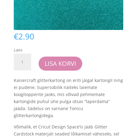
€
2.90
Laos
Glitterkartong
LISA KORVI
-
Kaisercraft
-
Kaisercraft glitterkartong on eriti jäigal kartongil ning
Lagoon
ei pudene. Supersobilik näiteks laiemate
(1
koogitopperite jaoks, mis võivad pehmemate
leht
kartongide puhul ühe pulga otsas “laperdama”
30.5x30.5
jääda. Sädelus on sarnane Tonicu
cm
glitterkartongidega.
mõõdus)
Võimalik, et Cricut Design Space’is jääb Glitter
kogus
Cardstock materjali seaded lõikamisel väheseks, sel