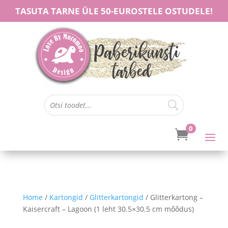
TASUTA TARNE ÜLE 50-EUROSTELE OSTUDELE!
0

Home
/
Kartongid
/
Glitterkartongid
/ Glitterkartong –
Kaisercraft – Lagoon (1 leht 30.5×30.5 cm mõõdus)