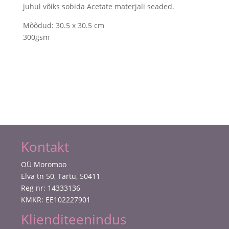
juhul võiks sobida Acetate materjali seaded.
Mõõdud: 30.5 x 30.5 cm
300gsm
Kontakt
OÜ Moromoo
Elva tn 50, Tartu, 50411
Reg nr: 14333136
KMKR: EE102227901
Klienditeenindus