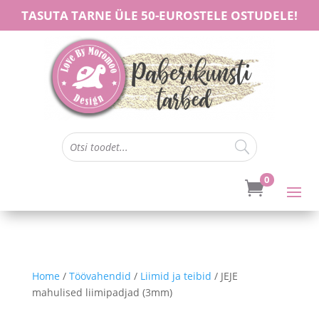
TASUTA TARNE ÜLE 50-EUROSTELE OSTUDELE!
0

Home
/
Töövahendid
/
Liimid ja teibid
/ JEJE
mahulised liimipadjad (3mm)