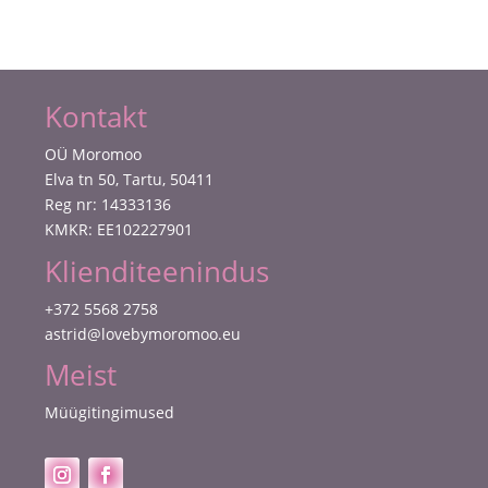
Kontakt
OÜ Moromoo
Elva tn 50, Tartu, 50411
Reg nr: 14333136
KMKR: EE102227901
Klienditeenindus
+372 5568 2758
astrid@lovebymoromoo.eu
Meist
Müügitingimused