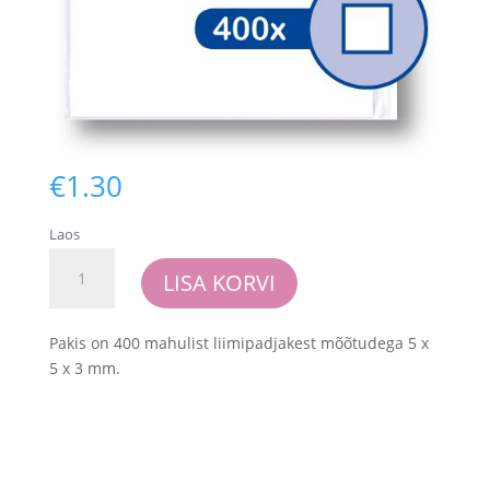
€
1.30
Laos
JEJE
LISA KORVI
mahulised
liimipadjad
(3mm)
Pakis on 400 mahulist liimipadjakest mõõtudega 5 x
kogus
5 x 3 mm.