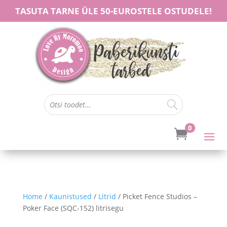
TASUTA TARNE ÜLE 50-EUROSTELE OSTUDELE!
0

Home
/
Kaunistused
/
Litrid
/ Picket Fence Studios –
Poker Face (SQC-152) litrisegu