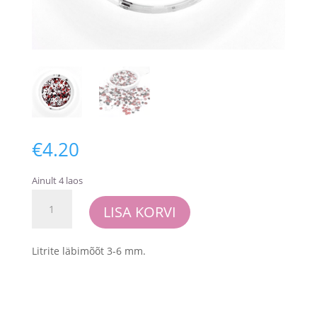
€
4.20
Ainult 4 laos
Picket
LISA KORVI
Fence
Studios
-
Litrite läbimõõt 3-6 mm.
Poker
Face
(SQC-
152)