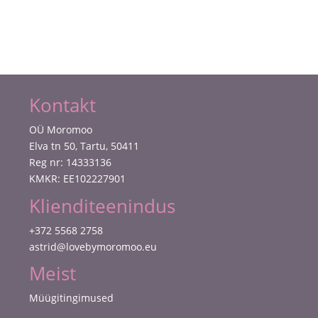
litrisegu
kogus
Kontakt
OÜ Moromoo
Elva tn 50, Tartu, 50411
Reg nr: 14333136
KMKR: EE102227901
Klienditeenindus
+372 5568 2758
astrid@lovebymoromoo.eu
Meist
Müügitingimused