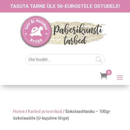
TASUTA TARNE ÜLE 50-EUROSTELE OSTUDELE!
0

Home
/
Karbid ja toorikud
/ Šokolaaditasku – 100gr
šokolaadile (U-kujuline lõige)