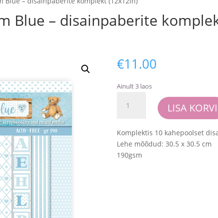
 Blue – disainpaberite komplekt (12x12in)
 Blue – disainpaberite komplek
€
11.00
Ainult 3 laos
Stamperia
LISA KORVI
-
Babydream
Blue
Komplektis 10 kahepoolset disa
-
Lehe mõõdud: 30.5 x 30.5 cm
disainpaberite
190gsm
komplekt
(12x12in)
kogus