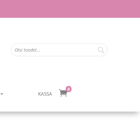
0

KASSA