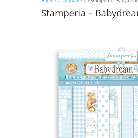
Home
/
Disainpaberid
/ Stamperia – Babydream
Stamperia – Babydream